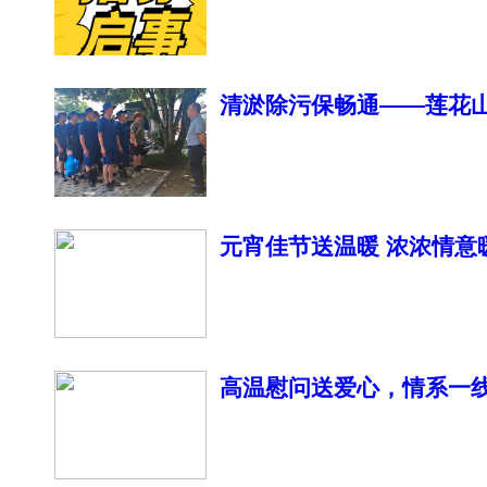
清淤除污保畅通——莲花
元宵佳节送温暖 浓浓情
暖！
高温慰问送爱心，情系一